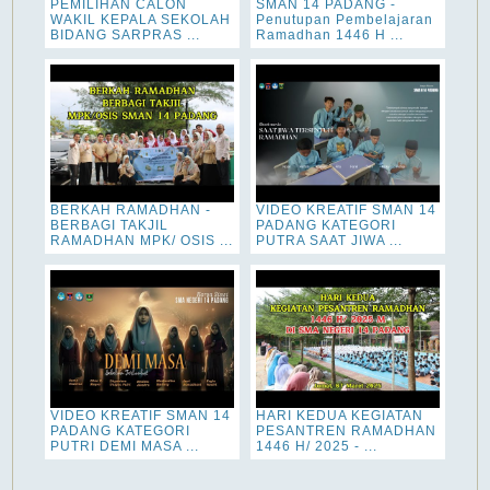
PEMILIHAN CALON
SMAN 14 PADANG -
WAKIL KEPALA SEKOLAH
Penutupan Pembelajaran
BIDANG SARPRAS ...
Ramadhan 1446 H ...
BERKAH RAMADHAN -
VIDEO KREATIF SMAN 14
BERBAGI TAKJIL
PADANG KATEGORI
RAMADHAN MPK/ OSIS ...
PUTRA SAAT JIWA ...
VIDEO KREATIF SMAN 14
HARI KEDUA KEGIATAN
PADANG KATEGORI
PESANTREN RAMADHAN
PUTRI DEMI MASA ...
1446 H/ 2025 - ...