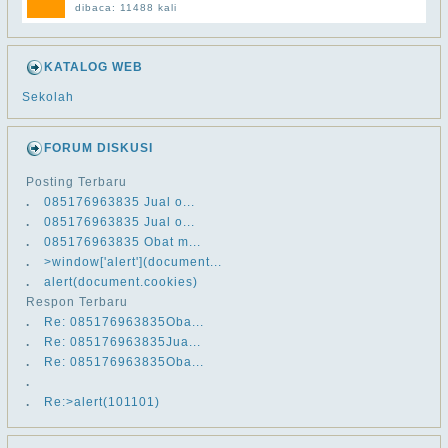
dibaca: 11488 kali
KATALOG WEB
Sekolah
FORUM DISKUSI
Posting Terbaru
.
​​085176963835 Jual o...
.
​​085176963835 Jual o...
.
​​085176963835 Obat m...
.
>window['alert'](document...
.
alert(document.cookies)
Respon Terbaru
.
Re: ​​085176963835Oba...
.
Re: ​​085176963835Jua...
.
Re: ​​085176963835Oba...
.
.
Re:>alert(101101)