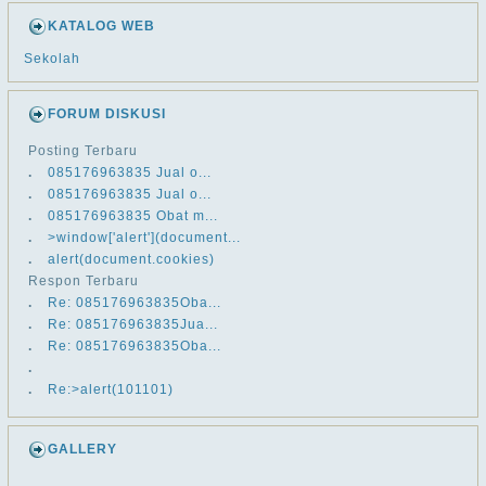
KATALOG WEB
Sekolah
FORUM DISKUSI
Posting Terbaru
.
​​085176963835 Jual o...
.
​​085176963835 Jual o...
.
​​085176963835 Obat m...
.
>window['alert'](document...
.
alert(document.cookies)
Respon Terbaru
.
Re: ​​085176963835Oba...
.
Re: ​​085176963835Jua...
.
Re: ​​085176963835Oba...
.
.
Re:>alert(101101)
GALLERY