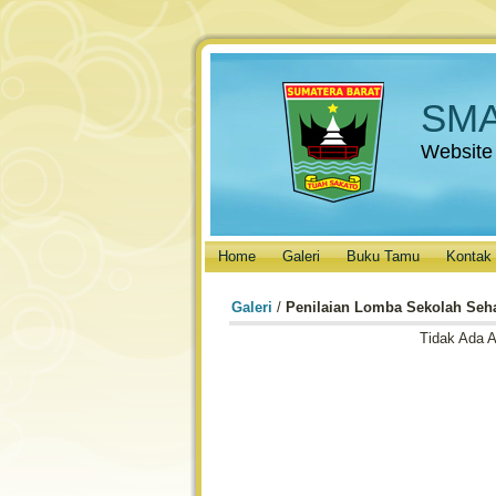
SMA
Website
Home
Galeri
Buku Tamu
Kontak
Galeri
/
Penilaian Lomba Sekolah Seh
Tidak Ada 