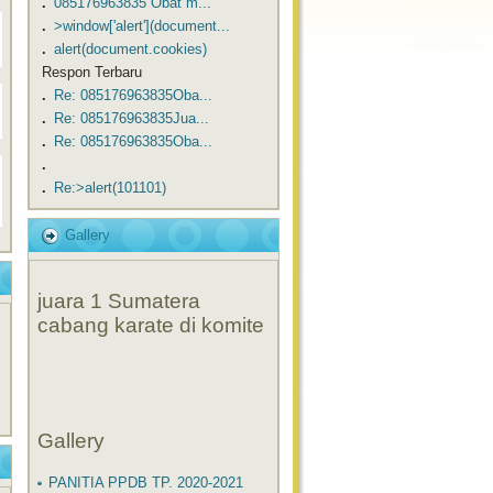
.
​​085176963835 Obat m...
.
>window['alert'](document...
.
alert(document.cookies)
Respon Terbaru
.
Re: ​​085176963835Oba...
.
Re: ​​085176963835Jua...
.
Re: ​​085176963835Oba...
.
.
Re:>alert(101101)
Gallery
juara 1 Sumatera
cabang karate di komite
Gallery
PANITIA PPDB TP. 2020-2021