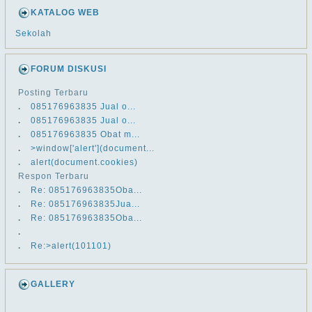
KATALOG WEB
Sekolah
FORUM DISKUSI
Posting Terbaru
.
​​085176963835 Jual o...
.
​​085176963835 Jual o...
.
​​085176963835 Obat m...
.
>window['alert'](document...
.
alert(document.cookies)
Respon Terbaru
.
Re: ​​085176963835Oba...
.
Re: ​​085176963835Jua...
.
Re: ​​085176963835Oba...
.
.
Re:>alert(101101)
GALLERY