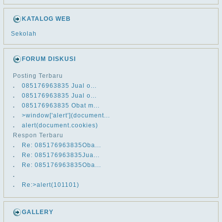
KATALOG WEB
Sekolah
FORUM DISKUSI
Posting Terbaru
.
​​085176963835 Jual o...
.
​​085176963835 Jual o...
.
​​085176963835 Obat m...
.
>window['alert'](document...
.
alert(document.cookies)
Respon Terbaru
.
Re: ​​085176963835Oba...
.
Re: ​​085176963835Jua...
.
Re: ​​085176963835Oba...
.
.
Re:>alert(101101)
GALLERY