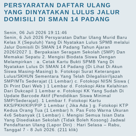
PERSYARATAN DAFTAR ULANG
YANG DINYATAKAN LULUS JALUR
DOMISILI DI SMAN 14 PADANG
Senin, 06 Juli 2026 19:11:46
Senin, 6 Juli 2026 Persyaratan Daftar Ulang Murid Baru
Kelas X (Sepuluh) Yang Di Nyatakan Lulus SPMB melalui
Jalur Domisili Di SMAN 14 Padang Tahun Ajaran
2026/2027 1. Berpakaian Seragam Sekolah (SMP) Dan
Memakai Sepatu 2. Mengisi Biodata Siswa Dengan
Melampirkan : a. Cetak Kartu Bukti SPMB Yang Di
Nyatakan Lulus Di SMAN 14 Padang (Di Lihat Di Akun
Siswa Masing-Masing) b. Fotokopi Surat Keterangan
Lulus/SKHUN Sementara Yang Telah Dilegalisir/Ijazah
SMP/MTs Sederajat (1 Lembar) c. Fotokopi NISN Siswa (
Di Print Dari Web ) 1 Lembar d. Fotokopi Akte Kelahiran
Dari Dukcapil 1 Lembar e. Fotokopi KK Yang Sudah Di
Update Barcode Aktif (Pendidikan Siswa Minimal
SMP/Sederajat). 1 Lembar f. Fotokopi Kartu
KKS/PKH/KIP/PIP 1 Lembar ( Jika Ada ) g. Fotokopi KTP
Kedua Orang Tua (1 Lembar) h. Pas Foto Warna Ukuran
4x6 Sebanyak (1 Lembar) i. Mengisi Semua Isian Data
Yang Disediakan Sekolah (Tidak Boleh Kosong) Jadwal
Pendaftaran Ulang (Lapor Diri) : Hari Selasa – Rabu,
Tanggal 7 - 8 Juli 2026.
(211 klik)