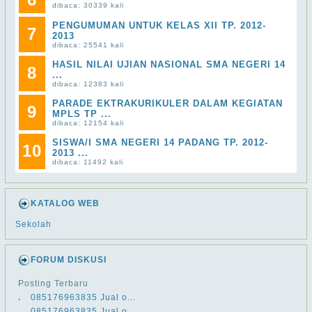
dibaca: 30339 kali
PENGUMUMAN UNTUK KELAS XII TP. 2012-
7
2013
dibaca: 25541 kali
HASIL NILAI UJIAN NASIONAL SMA NEGERI 14
8
...
dibaca: 12383 kali
PARADE EKTRAKURIKULER DALAM KEGIATAN
9
MPLS TP ...
dibaca: 12154 kali
SISWA/I SMA NEGERI 14 PADANG TP. 2012-
10
2013 ...
dibaca: 11492 kali
KATALOG WEB
Sekolah
FORUM DISKUSI
Posting Terbaru
.
​​085176963835 Jual o...
.
​​085176963835 Jual o...