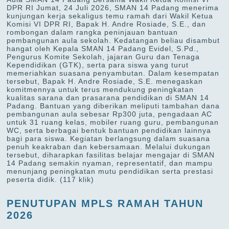
DPR RI Jumat, 24 Juli 2026, SMAN 14 Padang menerima
kunjungan kerja sekaligus temu ramah dari Wakil Ketua
Komisi VI DPR RI, Bapak H. Andre Rosiade, S.E., dan
rombongan dalam rangka peninjauan bantuan
pembangunan aula sekolah. Kedatangan beliau disambut
hangat oleh Kepala SMAN 14 Padang Evidel, S.Pd.,
Pengurus Komite Sekolah, jajaran Guru dan Tenaga
Kependidikan (GTK), serta para siswa yang turut
memeriahkan suasana penyambutan. Dalam kesempatan
tersebut, Bapak H. Andre Rosiade, S.E. menegaskan
komitmennya untuk terus mendukung peningkatan
kualitas sarana dan prasarana pendidikan di SMAN 14
Padang. Bantuan yang diberikan meliputi tambahan dana
pembangunan aula sebesar Rp300 juta, pengadaan AC
untuk 31 ruang kelas, mobiler ruang guru, pembangunan
WC, serta berbagai bentuk bantuan pendidikan lainnya
bagi para siswa. Kegiatan berlangsung dalam suasana
penuh keakraban dan kebersamaan. Melalui dukungan
tersebut, diharapkan fasilitas belajar mengajar di SMAN
14 Padang semakin nyaman, representatif, dan mampu
menunjang peningkatan mutu pendidikan serta prestasi
peserta didik.
(117 klik)
PENUTUPAN MPLS RAMAH TAHUN
2026