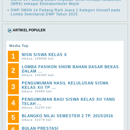
(WRK) sebagai Ekstrakurikuler Wajib
•
DWP SMAN 14 Padang Raih Juara 1 Kategori Inovatif pada
Lomba Sekretariat DWP Tahun 2025
ARTIKEL POPULER
Media Top
1
NISN SISWA KELAS X
dibaca: 169089 kali
LOMBA FASHION SHOW BAHAN DASAR BEKAS
2
DALAM ...
dibaca: 164390 kali
PENGUMUMAN HASIL KELULUSAN SISWA
3
KELAS XII TP ...
dibaca: 34989 kali
PENGUMUMAN BAGI SISWA KELAS XII YANG
4
TELAH ...
dibaca: 31150 kali
5
BLANGKO NILAI SEMESTER 2 TP. 2015/2016
dibaca: 31078 kali
6
BULAN PRESTASI