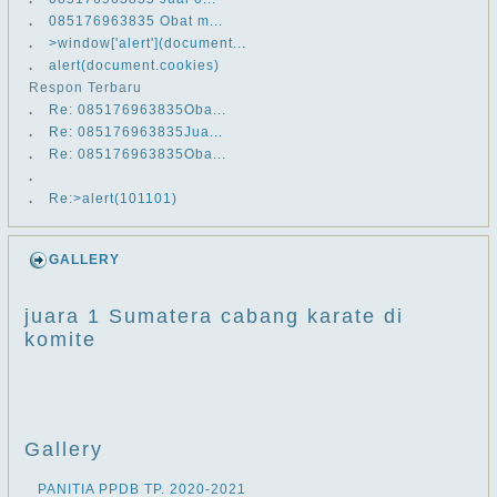
.
​​085176963835 Obat m...
.
>window['alert'](document...
.
alert(document.cookies)
Respon Terbaru
.
Re: ​​085176963835Oba...
.
Re: ​​085176963835Jua...
.
Re: ​​085176963835Oba...
.
.
Re:>alert(101101)
GALLERY
juara 1 Sumatera cabang karate di
komite
Gallery
PANITIA PPDB TP. 2020-2021