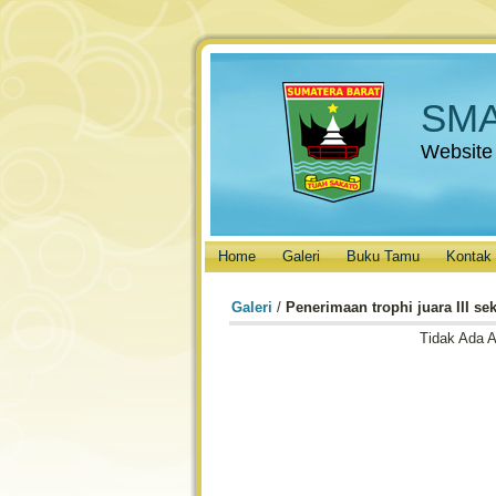
SMA
Website
Home
Galeri
Buku Tamu
Kontak
Galeri
/
Penerimaan trophi juara III se
Tidak Ada 