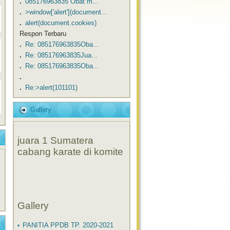
.
​​085176963835 Obat m...
.
>window['alert'](document...
.
alert(document.cookies)
Respon Terbaru
.
Re: ​​085176963835Oba...
.
Re: ​​085176963835Jua...
.
Re: ​​085176963835Oba...
.
.
Re:>alert(101101)
Gallery
juara 1 Sumatera
cabang karate di komite
Gallery
PANITIA PPDB TP. 2020-2021