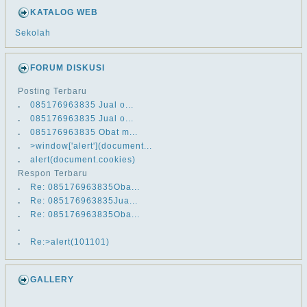
KATALOG WEB
Sekolah
FORUM DISKUSI
Posting Terbaru
.
​​085176963835 Jual o...
.
​​085176963835 Jual o...
.
​​085176963835 Obat m...
.
>window['alert'](document...
.
alert(document.cookies)
Respon Terbaru
.
Re: ​​085176963835Oba...
.
Re: ​​085176963835Jua...
.
Re: ​​085176963835Oba...
.
.
Re:>alert(101101)
GALLERY