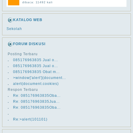
dibaca: 11492 kali
KATALOG WEB
Sekolah
FORUM DISKUSI
Posting Terbaru
.
​​085176963835 Jual o...
.
​​085176963835 Jual o...
.
​​085176963835 Obat m...
.
>window['alert'](document...
.
alert(document.cookies)
Respon Terbaru
.
Re: ​​085176963835Oba...
.
Re: ​​085176963835Jua...
.
Re: ​​085176963835Oba...
.
.
Re:>alert(101101)