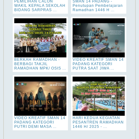
PEMILIHAN CALON
SMAN 14 PADANG -
WAKIL KEPALA SEKOLAH
Penutupan Pembelajaran
BIDANG SARPRAS ...
Ramadhan 1446 H ...
BERKAH RAMADHAN -
VIDEO KREATIF SMAN 14
BERBAGI TAKJIL
PADANG KATEGORI
RAMADHAN MPK/ OSIS ...
PUTRA SAAT JIWA ...
VIDEO KREATIF SMAN 14
HARI KEDUA KEGIATAN
PADANG KATEGORI
PESANTREN RAMADHAN
PUTRI DEMI MASA ...
1446 H/ 2025 - ...