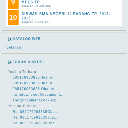
9
MPLS TP ...
dibaca: 12160 kali
SISWA/I SMA NEGERI 14 PADANG TP. 2012-
10
2013 ...
dibaca: 11498 kali
KATALOG WEB
Sekolah
FORUM DISKUSI
Posting Terbaru
.
​​085176963835 Jual o...
.
​​085176963835 Jual o...
.
​​085176963835 Obat m...
.
>window['alert'](document...
.
alert(document.cookies)
Respon Terbaru
.
Re: ​​085176963835Oba...
.
Re: ​​085176963835Jua...
.
Re: ​​085176963835Oba...