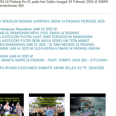
4 Padang Ke-21 pada hari Sabtu tanggal 24 Februari 2024 di SMAN
enamkreasi #p5
A SEKOLAH BIDANG SARPRAS SMAN 14 PADANG PERIODE 2025-
elajaran Ramadhan 1446 H/ 2025 M
AKJIL RAMADHAN MPK/ OSIS SMAN 14 PADANG
G KATEGORI PUTRA SAAT JIWA TERSENTUH RAMADHAN
G KATEGORI PUTRI DEMI MASA SEBELUM TERLAMBAT
N RAMADHAN 1446 H/ 2025 - DI SMA NEGERI 14 PADANG
N 1446 H/ 2025 M OLEH KEPALA SMAN 14 PADANG BAPAK
AN 1446 H/ 2025 M
ANITA SMAN 14 PADANG - PANTI JOMPO JASA IBU - SITUJUAH -
S RUANG ASSESMEN SUMATIF AKHIR KELAS XII TP. 2024/2025