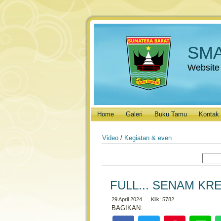
SMA
Website
Home
Galeri
Buku Tamu
Kontak
Video
/
Kegiatan & even
FULL... SENAM KR
29 April 2024 Klik: 5782
BAGIKAN: