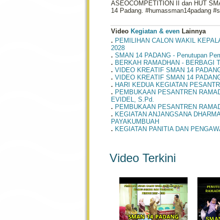
ASEOCOMPETITION II dan HUT SMAN 1
14 Padang. #humassman14padang #s
Video
Kegiatan & even
Lainnya
.
PEMILIHAN CALON WAKIL KEPAL
2028
.
SMAN 14 PADANG - Penutupan Pemb
.
BERKAH RAMADHAN - BERBAGI T
.
VIDEO KREATIF SMAN 14 PADAN
.
VIDEO KREATIF SMAN 14 PADAN
.
HARI KEDUA KEGIATAN PESANTRE
.
PEMBUKAAN PESANTREN RAMADHA
EVIDEL, S.Pd.
.
PEMBUKAAN PESANTREN RAMADH
.
KEGIATAN ANJANGSANA DHARMA W
PAYAKUMBUAH
.
KEGIATAN PANITIA DAN PENGAWA
Video Terkini