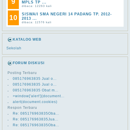
9
MPLS TP ...
dibaca: 12263 kali
SISWA/I SMA NEGERI 14 PADANG TP. 2012-
10
2013 ...
dibaca: 11576 kali
KATALOG WEB
Sekolah
FORUM DISKUSI
Posting Terbaru
.
​​085176963835 Jual o...
.
​​085176963835 Jual o...
.
​​085176963835 Obat m...
.
>window['alert'](document...
.
alert(document.cookies)
Respon Terbaru
.
Re: ​​085176963835Oba...
.
Re: ​​085176963835Jua...
.
Re: ​​085176963835Oba...