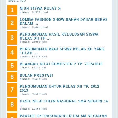
Media Top
1
NISN SISWA KELAS X
dibaca: 169183 kali
LOMBA FASHION SHOW BAHAN DASAR BEKAS
2
DALAM ...
dibaca: 164478 kali
PENGUMUMAN HASIL KELULUSAN SISWA
3
KELAS XII TP ...
dibaca: 35060 kali
PENGUMUMAN BAGI SISWA KELAS XII YANG
4
TELAH ...
dibaca: 31234 kali
5
BLANGKO NILAI SEMESTER 2 TP. 2015/2016
dibaca: 31167 kali
6
BULAN PRESTASI
dibaca: 30419 kali
PENGUMUMAN UNTUK KELAS XII TP. 2012-
7
2013
dibaca: 25627 kali
HASIL NILAI UJIAN NASIONAL SMA NEGERI 14
8
...
dibaca: 12466 kali
PARADE EKTRAKURIKULER DALAM KEGIATAN