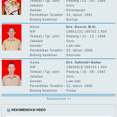
Tempat / Tgl. lahir
:
Padang / 02 - 04 - 1966
Jabatan
:
Guru
Gender
:
Perempuan
Pendidikan Terakhir
:
S1, tahun: 1991
Bidang Keahlian
:
Biologi
Nama
:
Drs. Dasrul, M.Si.
NIP
:
19661231 199702 1 004
Tempat / Tgl. lahir
:
Padang / 31 - 12 - 1966
Jabatan
:
Guru
Gender
:
Laki-laki
Pendidikan Terakhir
:
S2, tahun: 2008
Bidang Keahlian
:
Ekonomi
Nama
:
Drs. Suhendri Bahar
NIP
:
19650816 199103 1 003
Tempat / Tgl. lahir
:
Padang / 16 - 08 - 1965
Jabatan
:
Guru
Gender
:
Laki-laki
Pendidikan Terakhir
:
S1, tahun: 1990
Bidang Keahlian
:
Fisika
Selanjutnya >>
REKOMENDASI VIDEO