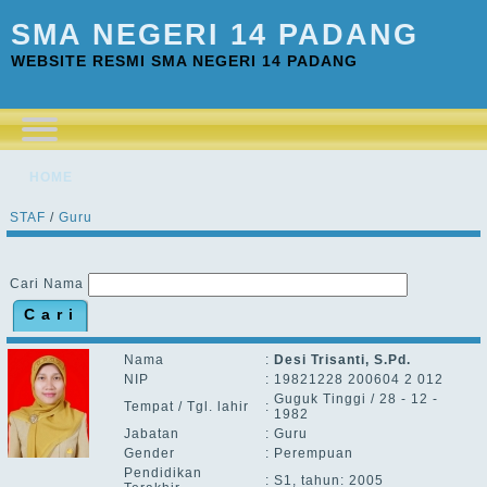
SMA NEGERI 14 PADANG
WEBSITE RESMI SMA NEGERI 14 PADANG
HOME
STAF
/
Guru
Cari Nama
Nama
:
Desi Trisanti, S.Pd.
NIP
:
19821228 200604 2 012
Guguk Tinggi / 28 - 12 -
Tempat / Tgl. lahir
:
1982
Jabatan
:
Guru
Gender
:
Perempuan
Pendidikan
:
S1, tahun: 2005