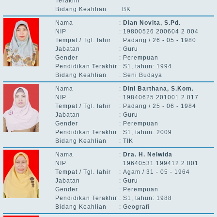
Terakhir
Bidang Keahlian
:
BK
Nama
:
Dian Novita, S.Pd.
NIP
:
19800526 200604 2 004
Tempat / Tgl. lahir
:
Padang / 26 - 05 - 1980
Jabatan
:
Guru
Gender
:
Perempuan
Pendidikan Terakhir
:
S1, tahun: 1994
Bidang Keahlian
:
Seni Budaya
Nama
:
Dini Barthana, S.Kom.
NIP
:
19840625 201001 2 017
Tempat / Tgl. lahir
:
Padang / 25 - 06 - 1984
Jabatan
:
Guru
Gender
:
Perempuan
Pendidikan Terakhir
:
S1, tahun: 2009
Bidang Keahlian
:
TIK
Nama
:
Dra. H. Nelwida
NIP
:
19640531 199412 2 001
Tempat / Tgl. lahir
:
Agam / 31 - 05 - 1964
Jabatan
:
Guru
Gender
:
Perempuan
Pendidikan Terakhir
:
S1, tahun: 1988
Bidang Keahlian
:
Geografi