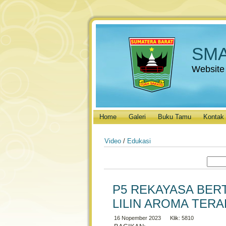
SMA
Website
Home
Galeri
Buku Tamu
Kontak
Video
/
Edukasi
P5 REKAYASA BER
LILIN AROMA TERA
16 Nopember 2023 Klik: 5810