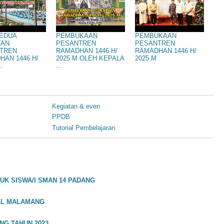
KEDUA
PEMBUKAAN
PEMBUKAAN
TAN
PESANTREN
PESANTREN
TREN
RAMADHAN 1446 H/
RAMADHAN 1446 H/
HAN 1446 H/
2025 M OLEH KEPALA
2025 M
..
...
Kegiatan & even
PPDB
Tutorial Pembelajaran
UK SISWA/I SMAN 14 PADANG
KAL MALAMANG
NG TAHUN 2023