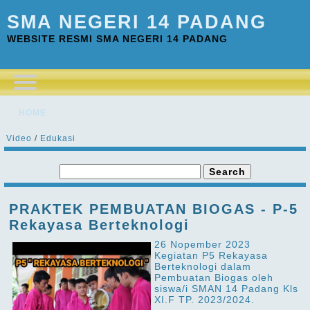
SMA NEGERI 14 PADANG
WEBSITE RESMI SMA NEGERI 14 PADANG
HOME
Video
/
Edukasi
PRAKTEK PEMBUATAN BIOGAS - P-5
Rekayasa Berteknologi
26 Nopember 2023
Kegiatan P5 Rekayasa
Berteknologi dalam
Pembuatan Biogas oleh
siswa/i SMAN 14 Padang Kls
XI.F TP. 2023/2024.