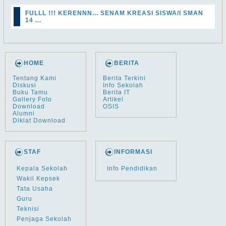
FULLL !!! KERENNN... SENAM KREASI SISWA/I SMAN
14 ...
HOME
BERITA
Tentang Kami
Berita Terkini
Diskusi
Info Sekolah
Buku Tamu
Berita IT
Gallery Foto
Artikel
Download
OSIS
Alumni
Diklat Download
STAF
INFORMASI
Kepala Sekolah
Info Pendidikan
Wakil Kepsek
Tata Usaha
Guru
Teknisi
Penjaga Sekolah