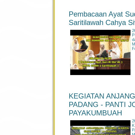
Pembacaan Ayat Suci 
Saritilawah Cahya Si
2
P
d
M
F
KEGIATAN ANJANG
PADANG - PANTI J
PAYAKUMBUAH
2
K
P
M