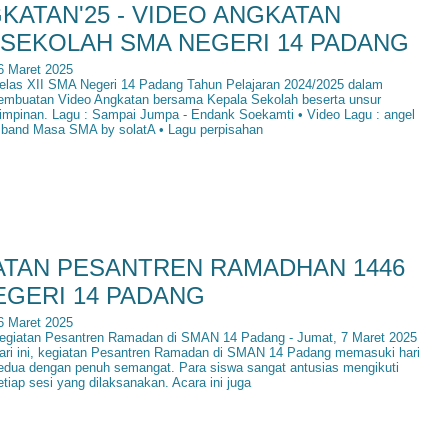
KATAN'25 - VIDEO ANGKATAN
SEKOLAH SMA NEGERI 14 PADANG
6 Maret 2025
elas XII SMA Negeri 14 Padang Tahun Pelajaran 2024/2025 dalam
embuatan Video Angkatan bersama Kepala Sekolah beserta unsur
impinan. Lagu : Sampai Jumpa - Endank Soekamti • Video Lagu : angel
 band Masa SMA by solatA • Lagu perpisahan
ATAN PESANTREN RAMADHAN 1446
NEGERI 14 PADANG
6 Maret 2025
egiatan Pesantren Ramadan di SMAN 14 Padang - Jumat, 7 Maret 2025
ari ini, kegiatan Pesantren Ramadan di SMAN 14 Padang memasuki hari
edua dengan penuh semangat. Para siswa sangat antusias mengikuti
etiap sesi yang dilaksanakan. Acara ini juga