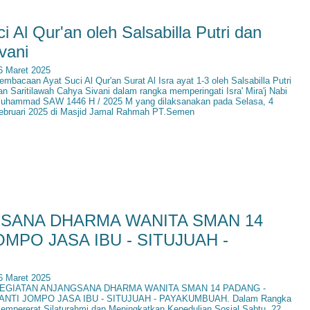
Al Qur'an oleh Salsabilla Putri dan
vani
6 Maret 2025
embacaan Ayat Suci Al Qur'an Surat Al Isra ayat 1-3 oleh Salsabilla Putri
an Saritilawah Cahya Sivani dalam rangka memperingati Isra' Mira'j Nabi
uhammad SAW 1446 H / 2025 M yang dilaksanakan pada Selasa, 4
ebruari 2025 di Masjid Jamal Rahmah PT.Semen
SANA DHARMA WANITA SMAN 14
OMPO JASA IBU - SITUJUAH -
6 Maret 2025
EGIATAN ANJANGSANA DHARMA WANITA SMAN 14 PADANG -
ANTI JOMPO JASA IBU - SITUJUAH - PAYAKUMBUAH. Dalam Rangka
empererat Silaturahmi dan Meningkatkan Kepedulian Sosial Sabtu, 22