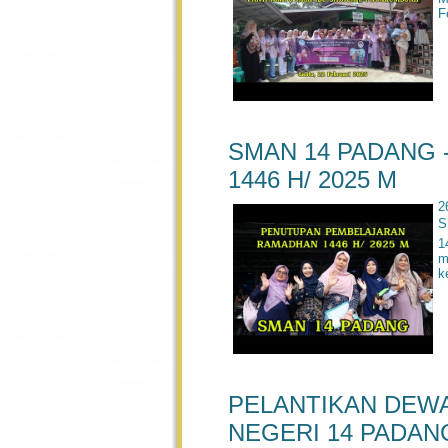
F
SMAN 14 PADANG - 
1446 H/ 2025 M
2
S
1
m
k
PELANTIKAN DEW
NEGERI 14 PADAN