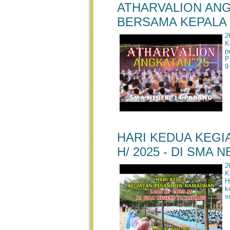
ATHARVALION ANG
BERSAMA KEPALA 
2
K
p
P
9
HARI KEDUA KEGI
H/ 2025 - DI SMA 
2
K
H
k
s