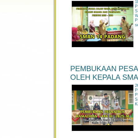
1
P
S
W
P
s
PEMBUKAAN PESAN
OLEH KEPALA SMAN
2
P
P
S
K