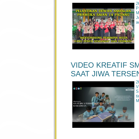
2
P
M
J
a
VIDEO KREATIF S
SAAT JIWA TERS
2
V
S
t
M