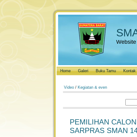
SMA
Website
Home
Galeri
Buku Tamu
Kontak
Video
/
Kegiatan & even
PEMILIHAN CALON
SARPRAS SMAN 14