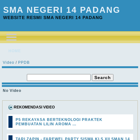
SMA NEGERI 14 PADANG
WEBSITE RESMI SMA NEGERI 14 PADANG
HOME
Video
/
PPDB
No Video
REKOMENDASI VIDEO
P5 REKAYASA BERTEKNOLOGI PRAKTEK
PEMBUATAN LILIN AROMA ...
TARI ZAPIN - FAREWEL PARTY SISWA KLS XII SMAN 14