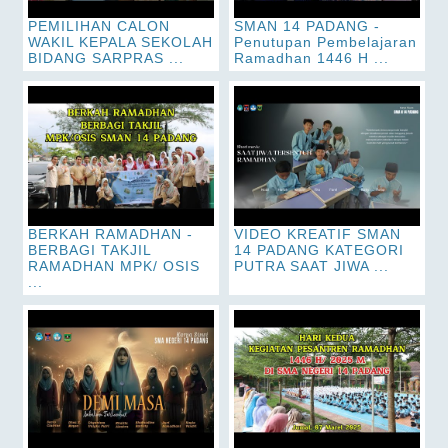
PEMILIHAN CALON
SMAN 14 PADANG -
WAKIL KEPALA SEKOLAH
Penutupan Pembelajaran
BIDANG SARPRAS ...
Ramadhan 1446 H ...
BERKAH RAMADHAN -
VIDEO KREATIF SMAN
BERBAGI TAKJIL
14 PADANG KATEGORI
RAMADHAN MPK/ OSIS
PUTRA SAAT JIWA ...
...