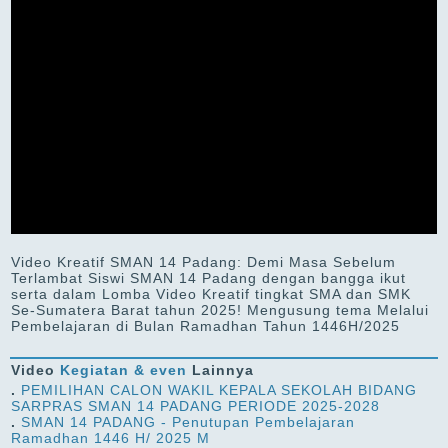
Video Kreatif SMAN 14 Padang: Demi Masa Sebelum
Terlambat Siswi SMAN 14 Padang dengan bangga ikut
serta dalam Lomba Video Kreatif tingkat SMA dan SMK
Se-Sumatera Barat tahun 2025! Mengusung tema Melalui
Pembelajaran di Bulan Ramadhan Tahun 1446H/2025
Video
Kegiatan & even
Lainnya
.
PEMILIHAN CALON WAKIL KEPALA SEKOLAH BIDANG
SARPRAS SMAN 14 PADANG PERIODE 2025-2028
.
SMAN 14 PADANG - Penutupan Pembelajaran
Ramadhan 1446 H/ 2025 M