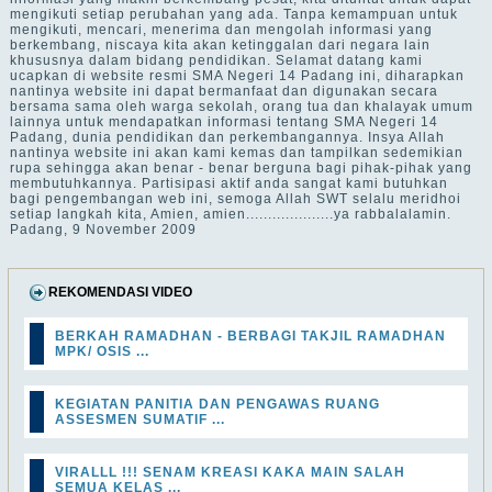
mengikuti setiap perubahan yang ada. Tanpa kemampuan untuk
mengikuti, mencari, menerima dan mengolah informasi yang
berkembang, niscaya kita akan ketinggalan dari negara lain
khususnya dalam bidang pendidikan. Selamat datang kami
ucapkan di website resmi SMA Negeri 14 Padang ini, diharapkan
nantinya website ini dapat bermanfaat dan digunakan secara
bersama sama oleh warga sekolah, orang tua dan khalayak umum
lainnya untuk mendapatkan informasi tentang SMA Negeri 14
Padang, dunia pendidikan dan perkembangannya. Insya Allah
nantinya website ini akan kami kemas dan tampilkan sedemikian
rupa sehingga akan benar - benar berguna bagi pihak-pihak yang
membutuhkannya. Partisipasi aktif anda sangat kami butuhkan
bagi pengembangan web ini, semoga Allah SWT selalu meridhoi
setiap langkah kita, Amien, amien....................ya rabbalalamin.
Padang, 9 November 2009
REKOMENDASI VIDEO
BERKAH RAMADHAN - BERBAGI TAKJIL RAMADHAN
MPK/ OSIS ...
KEGIATAN PANITIA DAN PENGAWAS RUANG
ASSESMEN SUMATIF ...
VIRALLL !!! SENAM KREASI KAKA MAIN SALAH
SEMUA KELAS ...