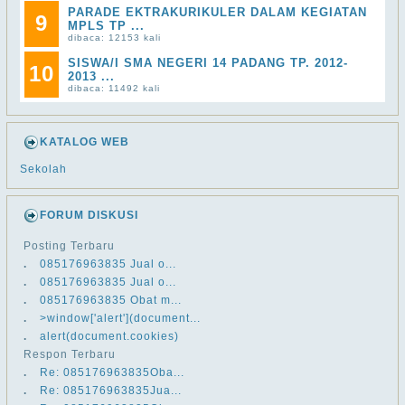
PARADE EKTRAKURIKULER DALAM KEGIATAN
9
MPLS TP ...
dibaca: 12153 kali
SISWA/I SMA NEGERI 14 PADANG TP. 2012-
10
2013 ...
dibaca: 11492 kali
KATALOG WEB
Sekolah
FORUM DISKUSI
Posting Terbaru
.
​​085176963835 Jual o...
.
​​085176963835 Jual o...
.
​​085176963835 Obat m...
.
>window['alert'](document...
.
alert(document.cookies)
Respon Terbaru
.
Re: ​​085176963835Oba...
.
Re: ​​085176963835Jua...