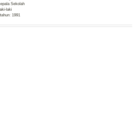
epala Sekolah
aki-laki
 tahun: 1991