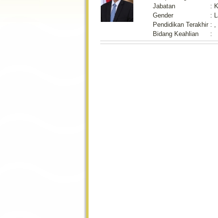
Jabatan
:
K
Gender
:
L
Pendidikan Terakhir
:
,
Bidang Keahlian
: