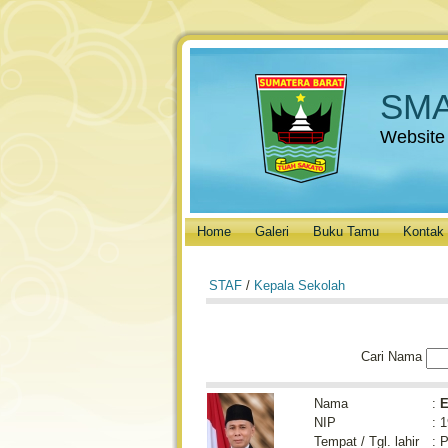
SMA
Website
Home
Galeri
Buku Tamu
Kontak
STAF
/
Kepala Sekolah
Cari Nama
Nama
:
E
NIP
:
1
Tempat / Tgl. lahir
:
P