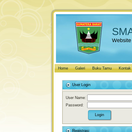
SMA
Website
Home
Galeri
Buku Tamu
Kontak
User Login
User Name:
Password:
Registrasi