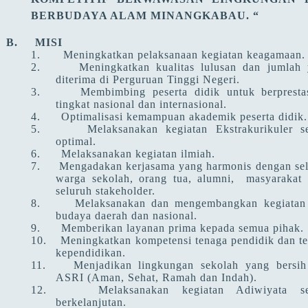
BERBUDAYA ALAM MINANGKABAU.
“
B. MISI
1.
Meningkatkan pelaksanaan kegiatan keagamaan.
2.
Meningkatkan kualitas lulusan dan jumlah
diterima di Perguruan Tinggi Negeri.
3.
Membimbing peserta didik untuk berpresta
tingkat nasional dan internasional.
4.
Optimalisasi kemampuan akademik peserta didik.
5.
Melaksanakan kegiatan Ekstrakurikuler s
optimal.
6.
Melaksanakan kegiatan ilmiah.
7.
Mengadakan kerjasama yang harmonis dengan se
warga sekolah, orang tua, alumni, masyarakat 
seluruh stakeholder.
8.
Melaksanakan dan mengembangkan kegiatan
budaya daerah dan nasional.
9.
Memberikan layanan prima kepada semua pihak.
10.
Meningkatkan kompetensi tenaga pendidik dan t
kependidikan.
11.
Menjadikan lingkungan sekolah yang bersi
ASRI (Aman, Sehat, Ramah dan Indah).
12.
Melaksanakan kegiatan Adiwiyata se
berkelanjutan.