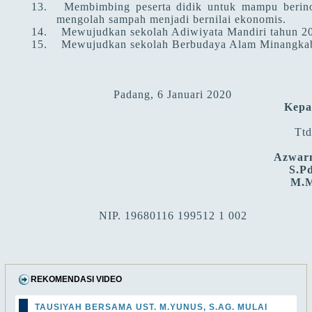
13.
Membimbing peserta didik untuk mampu
berin
mengolah sampah menjadi bernilai ekonomis.
14.
Mewujudkan sekolah Adiwiyata Mandiri tahun 2
15.
Mewujudkan sekolah Berbudaya Alam Minangka
Padang, 6 Januari 2020
Kepa
Ttd
Azwar
S.Pd
M.M
NIP. 19680116 199512 1 00
2
REKOMENDASI VIDEO
TAUSIYAH BERSAMA UST. M.YUNUS, S.AG. MULAI