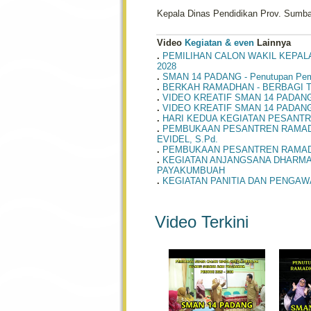
Kepala Dinas Pendidikan Prov. Sumb
Video
Kegiatan & even
Lainnya
.
PEMILIHAN CALON WAKIL KEPAL
2028
.
SMAN 14 PADANG - Penutupan Pemb
.
BERKAH RAMADHAN - BERBAGI T
.
VIDEO KREATIF SMAN 14 PADAN
.
VIDEO KREATIF SMAN 14 PADAN
.
HARI KEDUA KEGIATAN PESANTRE
.
PEMBUKAAN PESANTREN RAMADHA
EVIDEL, S.Pd.
.
PEMBUKAAN PESANTREN RAMADH
.
KEGIATAN ANJANGSANA DHARMA W
PAYAKUMBUAH
.
KEGIATAN PANITIA DAN PENGAWA
Video Terkini