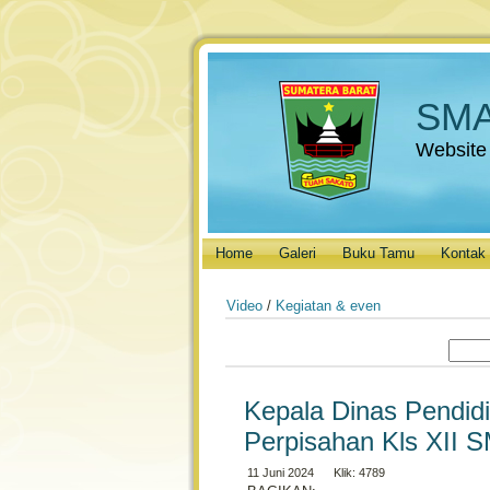
SMA
Website
Home
Galeri
Buku Tamu
Kontak
Video
/
Kegiatan & even
Kepala Dinas Pendid
Perpisahan Kls XII
11 Juni 2024 Klik: 4789