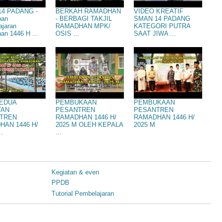
4 PADANG -
BERKAH RAMADHAN
VIDEO KREATIF
pan
- BERBAGI TAKJIL
SMAN 14 PADANG
ajaran
RAMADHAN MPK/
KATEGORI PUTRA
n 1446 H ...
OSIS ...
SAAT JIWA ...
KEDUA
PEMBUKAAN
PEMBUKAAN
TAN
PESANTREN
PESANTREN
TREN
RAMADHAN 1446 H/
RAMADHAN 1446 H/
HAN 1446 H/
2025 M OLEH KEPALA
2025 M
..
...
Kegiatan & even
PPDB
Tutorial Pembelajaran