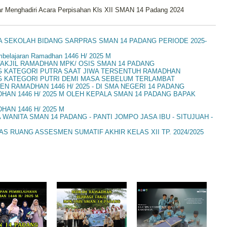
ar Menghadiri Acara Perpisahan Kls XII SMAN 14 Padang 2024
A SEKOLAH BIDANG SARPRAS SMAN 14 PADANG PERIODE 2025-
elajaran Ramadhan 1446 H/ 2025 M
AKJIL RAMADHAN MPK/ OSIS SMAN 14 PADANG
G KATEGORI PUTRA SAAT JIWA TERSENTUH RAMADHAN
G KATEGORI PUTRI DEMI MASA SEBELUM TERLAMBAT
N RAMADHAN 1446 H/ 2025 - DI SMA NEGERI 14 PADANG
N 1446 H/ 2025 M OLEH KEPALA SMAN 14 PADANG BAPAK
AN 1446 H/ 2025 M
ANITA SMAN 14 PADANG - PANTI JOMPO JASA IBU - SITUJUAH -
S RUANG ASSESMEN SUMATIF AKHIR KELAS XII TP. 2024/2025