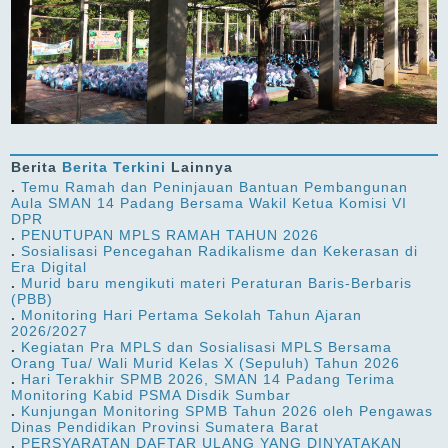
Berita
Berita Terkini
Lainnya
.
Temu Ramah dan Peninjauan Bantuan Pembangunan
Aula SMAN 14 Padang Bersama Wakil Ketua Komisi VI
DPR
.
PENUTUPAN MPLS RAMAH TAHUN 2026
.
Sosialisasi Pencegahan Radikalisme dan Kekerasan di
Era Digital
.
Murid baru mengikuti materi Peraturan Baris-Berbaris
(PBB)
.
Monitoring Hari Pertama Sekolah Tahun Ajaran
2026/2027
.
Kegiatan Pra MPLS dan Sosialisasi MPLS Bersama
Orang Tua/ Wali Murid Kelas X (Sepuluh) Tahun 2026
.
Hari Terakhir SPMB 2026, SMAN 14 Padang Terima
Monitoring Kabid PSMA Disdik Sumbar
.
Kunjungan Monitoring SPMB Tahun 2026 oleh Pengawas
Dinas Pendidikan Provinsi Sumatera Barat
.
PERSYARATAN DAFTAR ULANG YANG DINYATAKAN